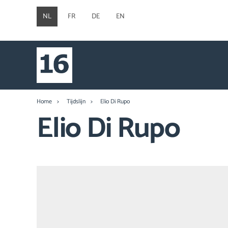
NL
FR
DE
EN
Home
Tijdslijn
Elio Di Rupo
Elio Di Rupo