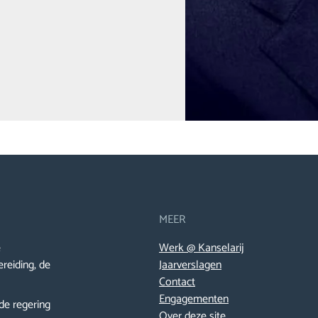
MEER
e
Werk @ Kanselarij
ereiding, de
Jaarverslagen
Contact
Engagementen
de regering
Over deze site